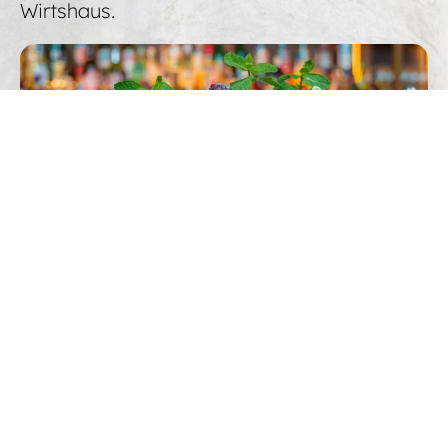
Wirtshaus.
Happy Hour
Täglich
ab 22 Uhr
Zur Happy Hour gibt es alle Cocktails
für 7,00€ und alle Jumbos für 8,00€